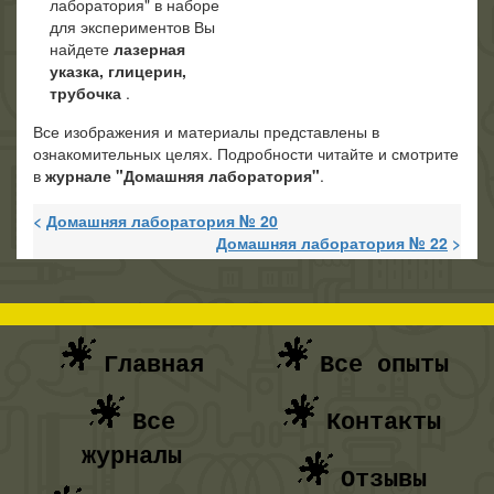
лаборатория" в наборе
для экспериментов Вы
найдете
лазерная
указка, глицерин,
трубочка
.
Все изображения и материалы представлены в
ознакомительных целях. Подробности читайте и смотрите
в
журнале "Домашняя лаборатория"
.
<
Домашняя лаборатория № 20
Домашняя лаборатория № 22
>
Главная
Все опыты
Все
Контакты
журналы
Отзывы