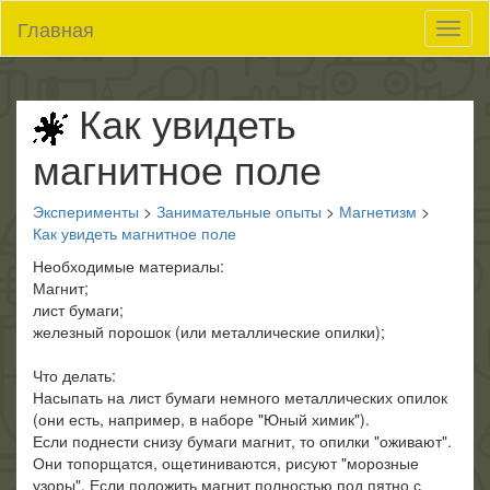
Главная
Toggl
it
Как увидеть
магнитное поле
Эксперименты
>
Занимательные опыты
>
Магнетизм
>
Как увидеть магнитное поле
Необходимые материалы:
Магнит;
лист бумаги;
железный порошок (или металлические опилки);
Что делать:
Насыпать на лист бумаги немного металлических опилок
(они есть, например, в наборе "Юный химик").
Если поднести снизу бумаги магнит, то опилки "оживают".
Они топорщатся, ощетиниваются, рисуют "морозные
узоры". Если положить магнит полностью под пятно с